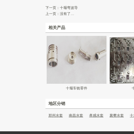
下一页：
十堰弯波导
上一页：没有了…
相关产品
十堰车铣零件
地区分销
郑州水套
南昌水套
孝感水套
襄樊水套
十