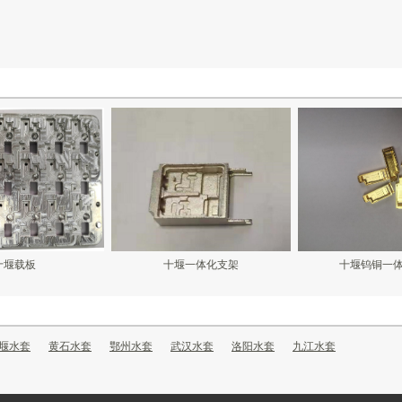
十堰载板
十堰一体化支架
十堰钨铜一
堰水套
黄石水套
鄂州水套
武汉水套
洛阳水套
九江水套