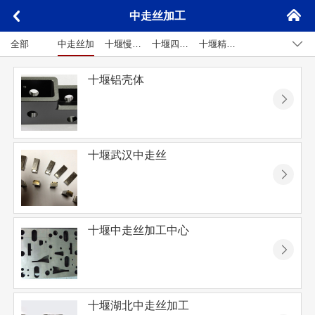
󰄫
中走丝加工
󰅮
󰊩
全部
中走丝加工
十堰慢走丝加工
十堰四轴五轴加工
十堰精密零件加工
十堰平面磨床
十堰工装夹具
十堰铝壳体
󰊯
十堰武汉中走丝
󰊯
十堰中走丝加工中心
󰊯
十堰湖北中走丝加工