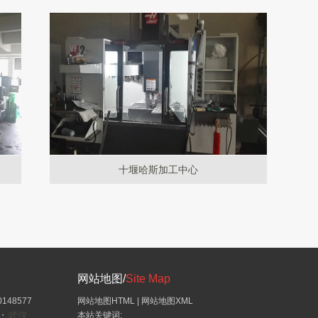
十堰哈斯加工中心
网站地图/
Site Map
48577
网站地图HTML
|
网站地图XML
：
武汉
本站关键词: