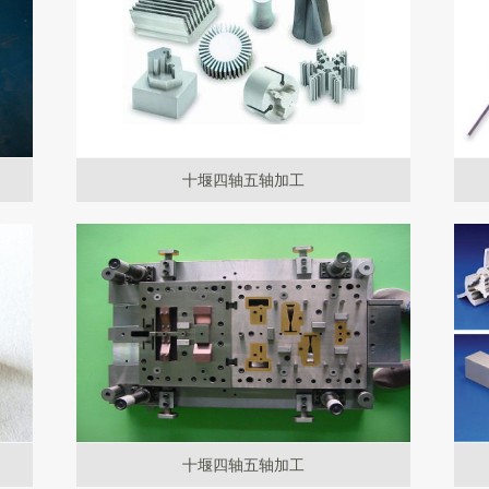
十堰四轴五轴加工
十堰四轴五轴加工