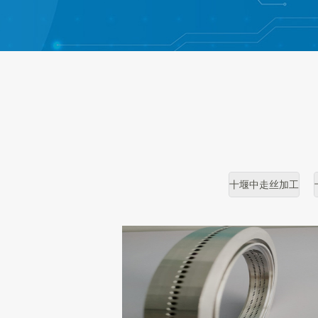
十堰中走丝加工