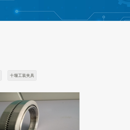
十堰工装夹具