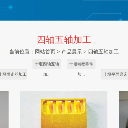
四轴五轴加工
当前位置：
网站首页
>
产品展示
>
四轴五轴加工
十堰四轴五轴
十堰精密零件
十堰慢走丝加工
加...
加...
十堰平面磨床