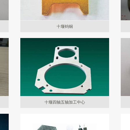
十堰钨铜
十堰四轴五轴加工中心