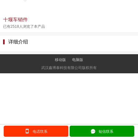
十堰车销件
已有2518人浏览了本产品
详细介绍
移动版
电脑版
武汉鑫博泰科技有限公司版权所有
󰂢
󰄲
电话联系
短信联系