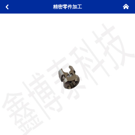
󰄫
精密零件加工
󰅮