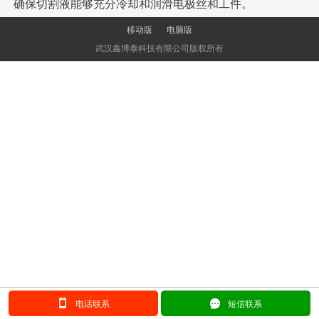
确保切割液能够充分冷却和润滑电极丝和工件。
移动版
电脑版
武汉鑫博泰科技有限公司版权所有
󰂢
󰄲
电话联系
短信联系